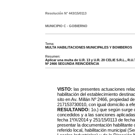
Resolución N°
443/15/0113
MUNICIPIO C - GOBIERNO
Tema:
MULTA HABILITACIONES MUNICIPALES Y BOMBEROS
Resumen:
Aplicar una multa de U.R. 13 y U.R. 20 CELIE S.R.L., R.U.T
Nº 2466 SEGUNDA REINCIDENCIA
VISTO:
las presentes actuaciones rela
habilitación del establecimiento destinad
sito en Av. Millán Nº 2466, propiedad de
217153730010, con igual domicilio a efe
RESULTANDO:
1o.) que según surge 
concedidos y a las sanciones aplicada
fecha 1º/X/2014 y 251/15/0113 de fecha
presentar la documentación habilitante 
referido local, habilitación municipal (S