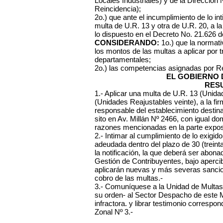
Locales Industriales) y de la Direcció
Reincidencia);
2o.) que ante el incumplimiento de lo int
multa de U.R. 13 y otra de U.R. 20, a la 
lo dispuesto en el Decreto No. 21.626 d
CONSIDERANDO:
1o.) que la normati
los montos de las multas a aplicar por 
departamentales;
2o.) las competencias asignadas por R
EL GOBIERNO 
RES
1.- Aplicar una multa de U.R. 13 (Unida
(Unidades Reajustables veinte), a la f
responsable del establecimiento destinad
sito en Av. Millán Nº 2466, con igual dom
razones mencionadas en la parte exposit
2.- Intimar al cumplimiento de lo exig
adeudada dentro del plazo de 30 (treinta
la notificación, la que deberá ser abona
Gestión de Contribuyentes, bajo aperci
aplicarán nuevas y más severas sancione
cobro de las multas.-
3.- Comuníquese a la Unidad de Multas
su orden- al Sector Despacho de este Mu
infractora. y librar testimonio correspo
Zonal Nº 3.-