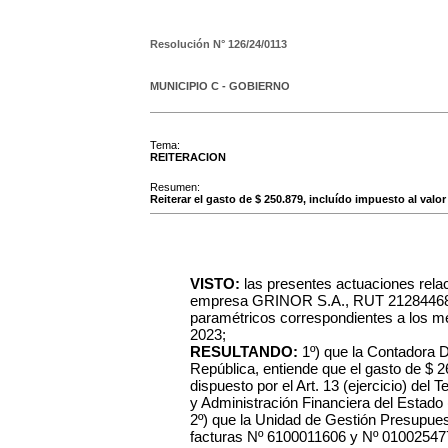
Resolución N°
126/24/0113
MUNICIPIO C - GOBIERNO
Tema:
REITERACION
Resumen:
Reiterar el gasto de $ 250.879, incluído impuesto al va
VISTO:
las presentes actuaciones relac
empresa GRINOR S.A., RUT 212844680
paramétricos correspondientes a los m
2023;
RESULTANDO:
1º) que la Contadora D
República, entiende que el gasto de $ 2
dispuesto por el Art. 13 (ejercicio) del
y Administración Financiera del Estad
2º) que la Unidad de Gestión Presupues
facturas Nº 6100011606 y Nº 01002547