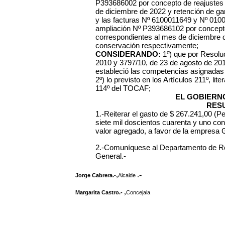
P393686002 por concepto de reajustes
de diciembre de 2022 y retención de g
y las facturas Nº 6100011649 y Nº 010
ampliación Nº P393686102 por concept
correspondientes al mes de diciembre d
conservación respectivamente;
CONSIDERANDO:
1º) que por Resolu
2010 y 3797/10, de 23 de agosto de 201
estableció las competencias asignadas
2º) lo previsto en los Artículos 211º, lit
114º del TOCAF;
EL GOBIERN
RES
1.-Reiterar el gasto de $ 267.241,00 (
siete mil doscientos cuarenta y uno con
valor agregado, a favor de la empres
2.-Comuníquese al Departamento de Re
General.-
,
.-
Jorge Cabrera.-
Alcalde
,
Margarita Castro.-
Concejala