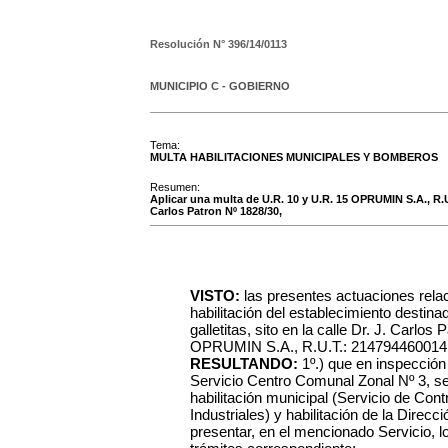
Resolución N°
396/14/0113
MUNICIPIO C - GOBIERNO
Tema:
MULTA HABILITACIONES MUNICIPALES Y BOMBEROS
Resumen:
Aplicar una multa de U.R. 10 y U.R. 15 OPRUMIN S.A., R.U.
Carlos Patron Nº 1828/30,
VISTO:
las presentes actuaciones rela
habilitación del establecimiento destina
galletitas, sito en la calle Dr. J. Carlo
OPRUMIN S.A., R.U.T.: 214794460014, co
RESULTANDO:
1º.) que en inspección 
Servicio Centro Comunal Zonal Nº 3, s
habilitación municipal (Servicio de Cont
Industriales) y habilitación de la Dire
presentar, en el mencionado Servicio, 