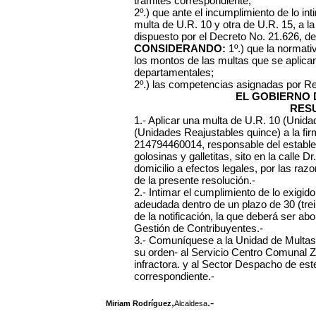
trámites correspondiente;
2º.) que ante el incumplimiento de lo int
multa de U.R. 10 y otra de U.R. 15, a l
dispuesto por el Decreto No. 21.626, de
CONSIDERANDO:
1º.) que la normativ
los montos de las multas que se aplica
departamentales;
2º.) las competencias asignadas por R
EL GOBIERNO 
RES
1.- Aplicar una multa de U.R. 10 (Unida
(Unidades Reajustables quince) a la fi
214794460014, responsable del estable
golosinas y galletitas, sito en la calle 
domicilio a efectos legales, por las ra
de la presente resolución.-
2.- Intimar el cumplimiento de lo exig
adeudada dentro de un plazo de 30 (trein
de la notificación, la que deberá ser ab
Gestión de Contribuyentes.-
3.- Comuníquese a la Unidad de Multas
su orden- al Servicio Centro Comunal Zo
infractora. y al Sector Despacho de este
correspondiente.-
,
.-
Miriam Rodríguez
Alcaldesa