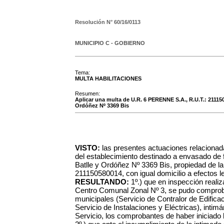
Resolución N°
60/16/0113
MUNICIPIO C - GOBIERNO
Tema:
MULTA HABILITACIONES
Resumen:
Aplicar una multa de U.R. 6 PERENNE S.A., R.U.T.: 211150
Ordóñez Nº 3369 Bis
VISTO:
las presentes actuaciones relacionada
del establecimiento destinado a envasado de f
Batlle y Ordóñez Nº 3369 Bis, propiedad de 
211150580014, con igual domicilio a efectos l
RESULTANDO:
1º.) que en inspección realiz
Centro Comunal Zonal Nº 3, se pudo comproba
municipales (Servicio de Contralor de Edifica
Servicio de Instalaciones y Eléctricas), inti
Servicio, los comprobantes de haber iniciado 