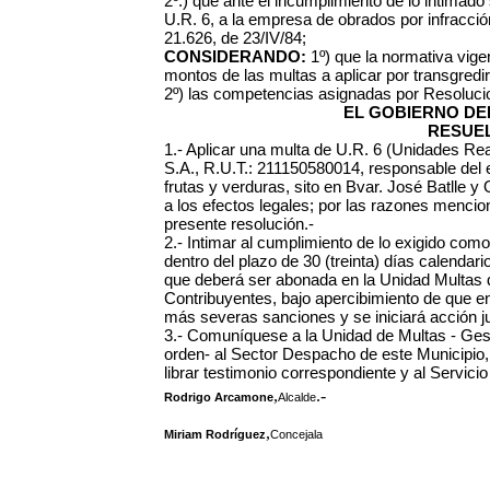
2º.) que ante el incumplimiento de lo intimado 
U.R. 6, a la empresa de obrados por infracció
21.626, de 23/IV/84;
CONSIDERANDO:
1º) que la normativa vige
montos de las multas a aplicar por transgred
2º) las competencias asignadas por Resoluci
EL GOBIERNO DEL
RESUEL
1.- Aplicar una multa de U.R. 6 (Unidades Rea
S.A., R.U.T.: 211150580014, responsable del
frutas y verduras, sito en Bvar. José Batlle y
a los efectos legales; por las razones mencion
presente resolución.-
2.- Intimar al cumplimiento de lo exigido co
dentro del plazo de 30 (treinta) días calendario
que deberá ser abonada en la Unidad Multas d
Contribuyentes, bajo apercibimiento de que e
más severas sanciones y se iniciará acción jud
3.- Comuníquese a la Unidad de Multas - Ges
orden- al Sector Despacho de este Municipio, p
librar testimonio correspondiente y al Servici
,
.-
Rodrigo Arcamone
Alcalde
,
Miriam Rodríguez
Concejala