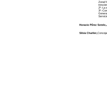
Zonal N
trescie
2º.-La 
3º.-Co
General
Servici
,
Horacio Pérez Sotelo
,
Silvia Charlier
Conceja