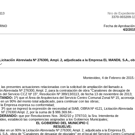
113
Nro de Expediente
3370-003209-1
ERNO
Fecha de Aprobación
4
/
2
/
201
Licitación Abreviada Nº 276300, Ampl. 2, adjudicada a la Empresa EL MANDIL S.A., o
.-
Montevideo,
4
de
Febrero
de
2015
.
:
las presentes actuaciones relacionadas con la solicitud de ampliación del llamado a
ión Abreviada Nº 276300, Ampl. 2, para la contratación de obra "Canalones de desagüe de
es del Servicio CCZ Nº 15", Resolución Nº 389/13/0113, de fecha 13 de noviembre de 2013;
LTANDO:
1º) que el Área de Arquitectura del Servicio Centro Comunal Zonal Nº 15, aconseja
 en un 90% del monto total adjudicado, para continuar con las obras;
e la Empresa expresa su conformidad;
3º) que se ingresó la expresión de necesidad al SIAB, OBRA Nº 4121, Licitación Abreviada
Nº 276300 Ampl. 2, por la suma de $ 986.369.84.-
IDERANDO:
que por Resoluciones Nos. 3642/10 y 3797/10, la Sra. Intendenta de
deo, estableció las competencias asignadas a los Gobiernos Municipales;
EL GOBIERNO DEL MUNICIPIO C
RESUELVE:
liar en un 90% la Licitación Abreviada Nº 276300, Ampl. 2, adjudicada a la Empresa EL
 S.A.,
obra de "Canalones de desagüe de pluviales" en el local del Servicio Centro Comunal