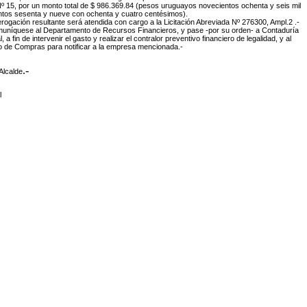
º 15, por un monto total de $ 986.369.84 (pesos uruguayos novecientos ochenta y seis mil
ntos sesenta y nueve con ochenta y cuatro centésimos).
erogación resultante será atendida con cargo a la Licitación Abreviada Nº 276300
, Ampl.2 .-
muníquese al Departamento de Recursos Financieros, y pase -por su orden- a Contaduría
, a fin de intervenir el gasto y realizar el contralor preventivo financiero de legalidad, y al
o de Compras para notificar a la empresa mencionada.-
.-
Alcalde
l