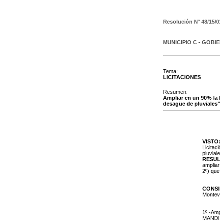
Resolución N°
48/15/0
MUNICIPIO C - GOBI
Tema:
LICITACIONES
Resumen:
Ampliar en un 90% la 
desagüe de pluviales"
VISTO
Licitac
pluvial
RESU
ampliar
2º) qu
CONS
Montevi
1º.-Amp
MANDIL