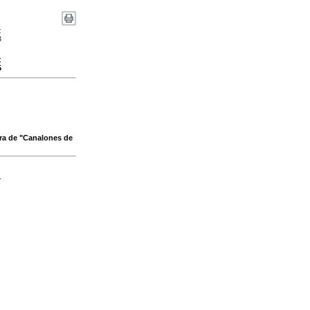
:
3
:
5
bra de "Canalones de
-