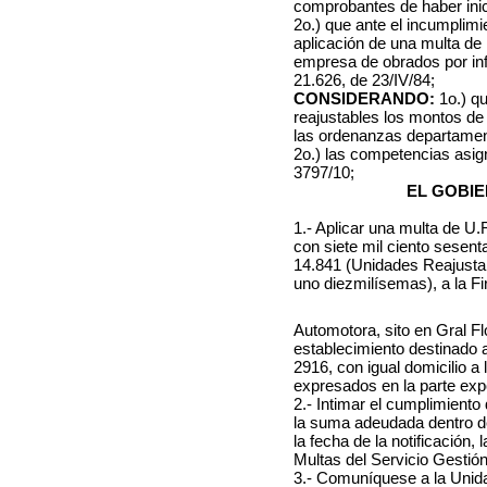
comprobantes de haber inic
2o.) que ante el incumplimie
aplicación de una multa de 
empresa de obrados por inf
21.626, de 23/IV/84;
CONSIDERANDO:
1o.) q
reajustables los montos de 
las ordenanzas departamen
2o.) las competencias asi
3797/10;
EL GOBIE
1.- Aplicar una multa de U
con siete mil ciento sesent
14.841 (Unidades Reajusta
uno diezmilísemas), a la F
Automotora, sito en Gral Fl
establecimiento destinado a
2916, con igual domicilio a 
expresados en la parte expo
2.- Intimar el cumplimient
la suma adeudada dentro de 
la fecha de la notificación
Multas del Servicio Gestió
3.- Comuníquese a la Unida