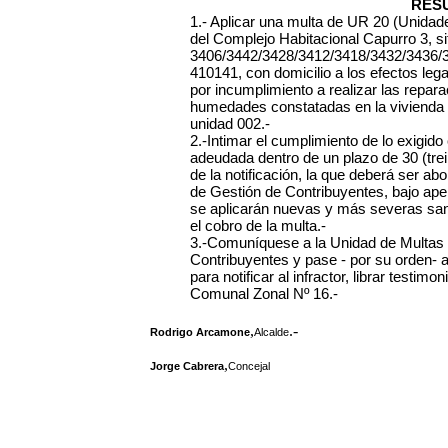
RES
1.- Aplicar una multa de UR 20 (Unidad
del Complejo Habitacional Capurro 3, s
3406/3442/3428/3412/3418/3432/3436/3
410141, con domicilio a los efectos leg
por incumplimiento a realizar las repar
humedades constatadas en la vivienda 
unidad 002.-
2.-Intimar el cumplimiento de lo exigi
adeudada dentro de un plazo de 30 (trein
de la notificación, la que deberá ser ab
de Gestión de Contribuyentes, bajo ape
se aplicarán nuevas y más severas sanci
el cobro de la multa.-
3.-Comuníquese a la Unidad de Multas 
Contribuyentes y pase - por su orden- 
para notificar al infractor, librar testim
Comunal Zonal Nº 16.-
,
.-
Rodrigo Arcamone
Alcalde
,
Jorge Cabrera
Concejal