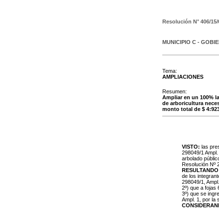
Resolución N°
406/15/
MUNICIPIO C - GOBI
Tema:
AMPLIACIONES
Resumen:
Ampliar en un 100% la 
de arboricultura neces
monto total de $ 4:92
VISTO:
las pre
298049/1 Ampl. 
arbolado público
Resolución Nº 2
RESULTANDO
de los integrant
298049/1, Ampl.
2º) que a fojas
3º) que se ingr
Ampl. 1, por la
CONSIDERAN