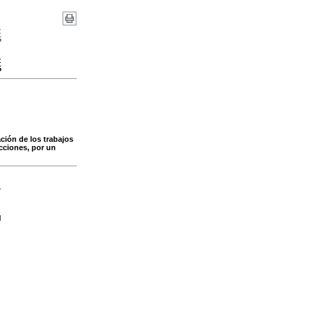
:
5
:
5
ción de los trabajos
acciones, por un
-
l