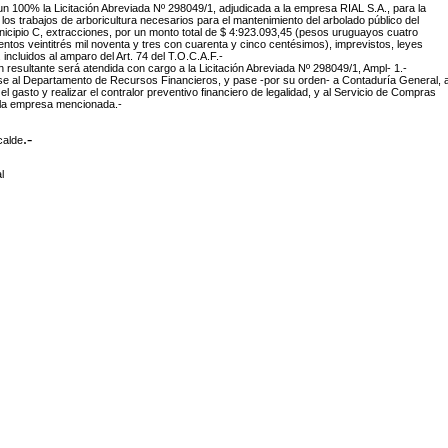
 un 100% la Licitación Abreviada Nº 298049/1, adjudicada a la empresa RIAL S.A., para la
 los trabajos de arboricultura necesarios para el mantenimiento del arbolado público del
unicipio C, extracciones, por un monto total de $ 4:923.093,45
(pesos uruguayos cuatro
entos veintitrés mil noventa y tres con cuarenta y cinco centésimos), imprevistos, leyes
. incluidos al amparo del Art. 74 del T.O.C.A.F.-
n resultante será atendida con cargo a la Licitación Abreviada Nº 298049/1, Ampl- 1.-
e al Departamento de Recursos Financieros, y pase -por su orden- a Contaduría General, 
r el gasto y realizar el contralor preventivo financiero de legalidad, y al Servicio de Compras
a la empresa mencionada.-
.-
calde
l