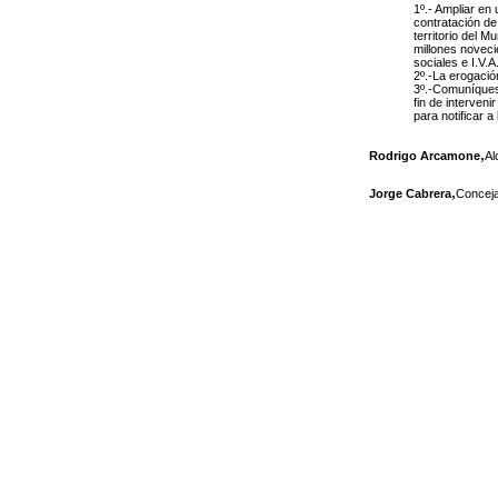
1º.- Ampliar en
contratación de
territorio del M
millones noveci
sociales e I.V.A
2º.-La erogació
3º.-Comuníques
fin de interveni
para notificar 
,
Rodrigo Arcamone
Al
,
Jorge Cabrera
Conceja