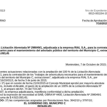
0113
Nro de Expediente
0013-001154-1
ERNO
Fecha de Aprobación
7
/
10
/
201
Licitación Abreviada Nº 298049/1, adjudicada a la empresa RIAL S.A., para la contrata
arios para el mantenimiento del arbolado público del territorio del Municipio C, extr
3.093,45
Montevideo,
7
de
Octubre
de
2015
.
sentes actuaciones relacionadas con la ampliación del 100 % de la Licitación Abreviada
1, para la contratación de los "trabajos de arboricultura necesarios para el mantenimiento de
 del territorio del Municipio C, extracciones", adjudicada a la empresa RIAL S.A., por
16/15/0113, de fecha 3 de junio de 2015;
:
1º) que en sesión de fecha 21/IX/2015 el Concejo Municipal aprobó por mayoría absoluta
es, incluido el Alcalde, el gasto de la ampliación de un 100% de la Licitación Abreviada Nº
 1, al amparo del Art. 74 del TOCAF;
 607, la empresa adjudicataria, manifiesta conformidad a dicha ampliación;
esó la expresión de necesidad al SIAB, OBRA Nº 4400, Licitación Abreviada Nº 298049/1
 suma de $ 4:923.093,45;
DO:
1º) las competencias asignadas por Resoluciones Nos. 3642/10 y 3797/10;
EL GOBIERNO DEL MUNICIPIO C
RESUELVE: