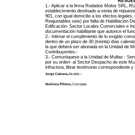
RESUEL
1.- Aplicar a la firma Rodados Motos SRL, R
establecimiento destinado a venta de repuesto
901, con igual domicilio a los efectos legale
Reajustables seis) por falta de Habilitación D
Edificación- Sector Locales Comerciales e In
documentación habilitante que autorice el funci
2.- Intimar el cumplimiento de lo exigido co
dentro de un plazo de 30 (treinta) días calendar
la que deberá ser abonada en la Unidad de Mu
Contribuyentes.-
3.- Comuníquese a la Unidad de Multas - Serv
por su orden- al Sector Despacho de este Muni
infractora, librar testimonio correspondiente 
,
.-
Jorge Cabrera
Alcalde
,
Verònica Piñeiro
Concejala