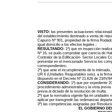
VISTO:
las presentes actuaciones relacionada
del establecimiento destinado a venta de repue
Capurro Nº 901, propiedad de la firma Roda
igual domicilio a los efectos legales ;
RESULTANDO:
1º) que en inspección realiz
Nº 16, se pudo comprobar que carecía de Habi
Contralor de la Edificación- Sector Locales C
presentar en el mencionado Servicio los comp
correspondientes;
2º) que ante el incumplimiento de lo intimado, 
UR 6 (Unidades Reajustables seis), a la firma t
dispuesto en el Decreto Nº 21.626 de 23/IV/84
CONSIDERANDO:
1º) que por expediente 2
procedimiento administrativo y la vista previ
previa al dictado de la resolución de multa;
2º) que la normativa vigente fija en unidades 
aplicar por transgredir las ordenanzas depart
3º) las competencias asignadas por Resoluci
EL GOBIERNO DEL