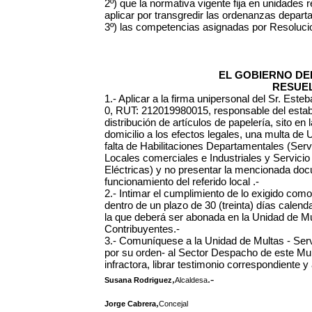
2º) que la normativa vigente fija en unidades 
aplicar por transgredir las ordenanzas depart
3º) las competencias asignadas por Resoluci
EL GOBIERNO DEL
RESUEL
1.- Aplicar a la firma unipersonal del Sr. Este
0, RUT: 212019980015, responsable del estab
distribución de artículos de papelería, sito en
domicilio a los efectos legales, una multa de
falta de Habilitaciones Departamentales (Servi
Locales comerciales e Industriales y Servici
Eléctricas) y no presentar la mencionada docu
funcionamiento del referido local .-
2.- Intimar el cumplimiento de lo exigido co
dentro de un plazo de 30 (treinta) días calendar
la que deberá ser abonada en la Unidad de Mu
Contribuyentes.-
3.- Comuníquese a la Unidad de Multas - Serv
por su orden- al Sector Despacho de este Muni
infractora, librar testimonio correspondiente 
,
.-
Susana Rodriguez
Alcaldesa
,
Jorge Cabrera
Concejal