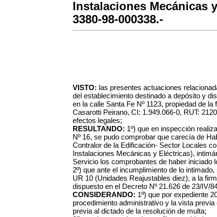
Instalaciones Mecánicas y
3380-98-000338.-
VISTO:
las presentes actuaciones relacionada
del establecimiento destinado a depósito y dist
en la calle Santa Fe Nº 1123, propiedad de la 
Casarotti Peirano, CI: 1.949.066-0, RUT: 2120
efectos legales;
RESULTANDO:
1º) que en inspección realiz
Nº 16, se pudo comprobar que carecía de Hab
Contralor de la Edificación- Sector Locales co
Instalaciones Mecánicas y Eléctricas), intim
Servicio los comprobantes de haber iniciado l
2º) que ante el incumplimiento de lo intimado, 
UR 10 (Unidades Reajustables diez), a la firma 
dispuesto en el Decreto Nº 21.626 de 23/IV/84
CONSIDERANDO:
1º) que por expediente 2
procedimiento administrativo y la vista previ
previa al dictado de la resolución de multa;