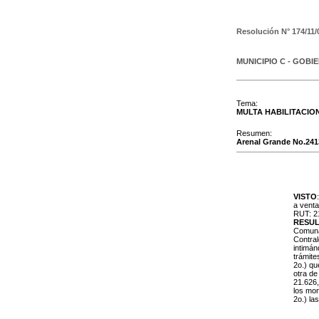
Resolución N°
174/11/
MUNICIPIO C - GOBI
Tema:
MULTA HABILITACIO
Resumen:
Arenal Grande No.2413
VISTO
a venta
RUT: 21
RESU
Comunal
Contral
intimán
trámite
2o.) qu
otra de
21.626,
los mon
2o.) la