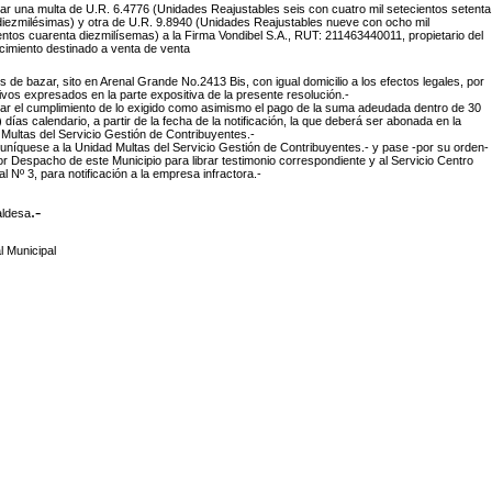
car una multa de U.R. 6.4776 (Unidades Reajustables seis con cuatro mil setecientos setenta
diezmilésimas) y otra de U.R. 9.8940 (Unidades Reajustables nueve con ocho mil
ntos cuarenta diezmilísemas) a la
Firma Vondibel S.A., RUT: 211463440011, propietario del
cimiento destinado a venta de venta
os de bazar, sito en Arenal Grande No.2413 Bis, con igual domicilio a los efectos legales, por
ivos expresados en la parte expositiva de la presente resolución.-
mar el cumplimiento de lo exigido como asimismo el pago de la suma adeudada dentro de 30
a) días calendario, a partir de la fecha de la notificación, la que deberá ser abonada en la
Multas del Servicio Gestión de Contribuyentes.-
níquese a la Unidad Multas del Servicio Gestión de Contribuyentes.- y pase -por su orden-
or Despacho de este Municipio para librar testimonio correspondiente y al Servicio Centro
 Nº 3, para notificación a la empresa infractora.-
.-
aldesa
l Municipal