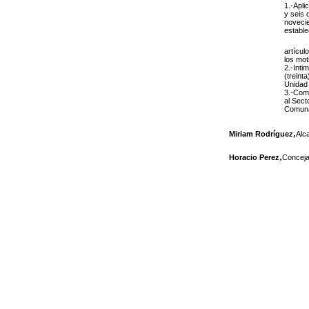
1.-Apli
y seis 
novecie
estable
artícul
los mot
2.-Inti
(treint
Unidad 
3.-Comu
al Sect
Comunal
,
Miriam Rodríguez
Alc
,
Horacio Perez
Conceja