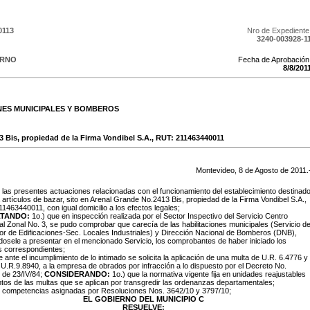
0113
Nro de Expediente
3240-003928-1
ERNO
Fecha de Aprobación
8
/
8
/
201
NES MUNICIPALES Y BOMBEROS
 Bis, propiedad de la Firma Vondibel S.A., RUT: 211463440011
Montevideo,
8
de
Agosto
de
2011
.
: las presentes actuaciones relacionadas con el funcionamiento del establecimiento destinad
 artículos de bazar, sito en Arenal Grande No.2413 Bis, propiedad de la Firma Vondibel S.A.,
1463440011, con igual domicilio a los efectos legales;
LTANDO:
1o.) que en inspección realizada por el Sector Inspectivo del Servicio Centro
 Zonal No. 3, se pudo comprobar que carecía de las habilitaciones municipales (Servicio d
or de Edificaciones-Sec. Locales Industriales) y Dirección Nacional de Bomberos (DNB),
dosele a presentar en el mencionado Servicio, los comprobantes de haber iniciado los
s correspondientes;
e ante el incumplimiento de lo intimado se solicita la aplicación de una multa de U.R. 6.4776 y
 U.R.9.8940, a la empresa de obrados por infracción a lo dispuesto por el Decreto No.
 de 23/IV/84;
CONSIDERANDO:
1o.) que la normativa vigente fija en unidades reajustables
tos de las multas que se aplican por transgredir las ordenanzas departamentales;
s competencias asignadas por Resoluciones Nos. 3642/10 y 3797/10;
EL GOBIERNO DEL MUNICIPIO C
RESUELVE: