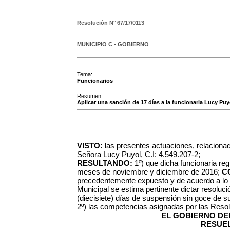
Resolución N°
67/17/0113
MUNICIPIO C - GOBIERNO
Tema:
Funcionarios
Resumen:
Aplicar una sanción de 17 días a la funcionaria Lucy Puyo
VISTO:
las presentes actuaciones, relacionad
Señora Lucy Puyol, C.I: 4.549.207-2;
RESULTANDO:
1º) que dicha funcionaria regi
meses de noviembre y diciembre de 2016;
C
precedentemente expuesto y de acuerdo a lo e
Municipal se estima pertinente dictar resoluc
(diecisiete) días de suspensión sin goce de sue
2º) las competencias asignadas por las Reso
EL GOBIERNO DEL
RESUEL