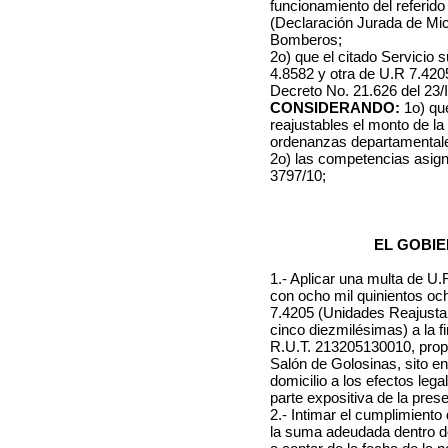
funcionamiento del referido 
(Declaración Jurada de Mi
Bomberos;
2o) que el citado Servicio 
4.8582 y otra de U.R 7.4205
Decreto No. 21.626 del 23/I
CONSIDERANDO:
1o) que
reajustables el monto de la
ordenanzas departamental
2o) las competencias asig
3797/10;
EL GOBIE
1.- Aplicar una multa de U
con ocho mil quinientos oc
7.4205 (Unidades Reajustab
cinco diezmilésimas) a la f
R.U.T. 213205130010, propi
Salón de Golosinas, sito en
domicilio a los efectos leg
parte expositiva de la prese
2.- Intimar el cumplimient
la suma adeudada dentro de 