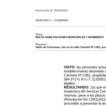
Resolución N°
252/11/0113
MUNICIPIO C - GOBIERNO
Tema:
MULTA HABILITACIONES MUNICIPALES Y BOMBEROS
Resumen:
Salón de Golosinas, sito en la calle Carmelo Nº 1361, pro
VISTO:
las presentes actu
establecimiento destinado a
Carmelo Nº 1361, propiedad
564.971-0, R.U.T. 213205130
legales;
RESULTANDO:
1o) que en
Inspectivo del Servicio Ce
mismas, pese a los plazos 
(Resolución No 139/11/0113
procedido a presentar la do