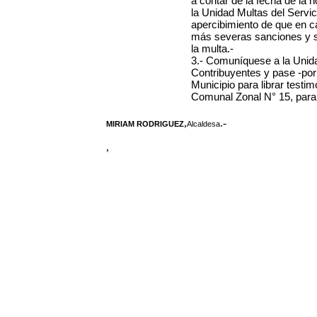
a contar de la fecha de la 
la Unidad Multas del Servic
apercibimiento de que en c
más severas sanciones y se 
la multa.-
3.- Comuníquese a la Unida
Contribuyentes y pase -por
Municipio para librar testi
Comunal Zonal N° 15, para no
,
.-
MIRIAM RODRIGUEZ
Alcaldesa
,