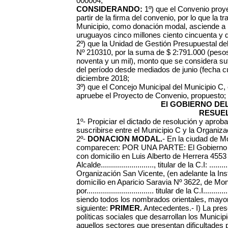
000004;
CONSIDERANDO:
1º) que el Convenio proye
partir de la firma del convenio, por lo que la t
Municipio, como donación modal, asciende a 
uruguayos cinco millones ciento cincuenta y d
2º) que la Unidad de Gestión Presupuestal del
Nº 210310, por la suma de $ 2:791.000 (peso
noventa y un mil), monto que se considera suf
del período desde mediados de junio (fecha c
diciembre 2018;
3º) que el Concejo Municipal del Municipio C,
apruebe el Proyecto de Convenio, propuesto;
El GOBIERNO DEL
RESUEL
1º- Propiciar el dictado de resolución y aprob
suscribirse entre el Municipio C y la Organiz
2º-
DONACION MODAL.
- En la ciudad de Mont
comparecen: POR UNA PARTE: El Gobierno Mu
con domicilio en Luis Alberto de Herrera 4553
Alcalde.........................., titular de la C.I: .
Organización San Vicente, (en adelante la Ins
domicilio en Aparicio Saravia Nº 3622, de Mo
por................................. titular de la C.I.....
siendo todos los nombrados orientales, mayo
siguiente:
PRIMER.
Antecedentes.- I) La pre
políticas sociales que desarrollan los Municip
aquellos sectores que presentan dificultades p