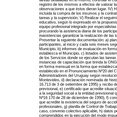
registro de los mismos a efectos de valorar la
observaciones a que éstos dieran lugar. IV) H
incluida la compra de los insumos y la contrat
tareas y la supervisión. V) Realizar el seguimi
educativo, según lo expresado en la propuest
equipo profesional integrado por especialistas 
procurando la asistencia diaria de los partici
inasistencias garantizar la realización de las
Presentar la siguiente documentación: a) plan
participantes, al inicio y cada seis meses se
Municipio, b) informes de evaluación en form
establezca el Municipio, c) listados de asisten
de los Servicios donde se ejecutan las tareas 
instancias de capacitación que brinda la ONG
en forma mensual en la forma que establezca 
establecido en el Pronunciamiento Nº20 del 
Administradores del Uruguay según resolució
Montevideo, d) declaración nominada de histori
16.713 de 3 de setiembre de 1995) y recibo d
previsional, e) certificado que acredite situac
a la seguridad social a la entidad previsional
Nº16 170 de 28 de diciembre de 1990), f) con
que acredite la existencia del seguro de acc
profesionales, g) planilla de Control de Trabaj
caso, convenio colectivo aplicable, h) datos p
comprendidos en la ejecución del modo impues