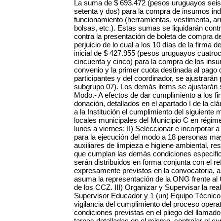
La suma de $ 693.472 (pesos uruguayos seisc
setenta y dos) para la compra de insumos ind
funcionamiento (herramientas, vestimenta, ar
bolsas, etc.). Estas sumas se liquidarán cont
contra la presentación de boleta de compra d
perjuicio de lo cual a los 10 días de la firma 
inicial de $ 427.955 (pesos uruguayos cuatroc
cincuenta y cinco) para la compra de los insum
convenio y la primer cuota destinada al pago d
participantes y del coordinador, se ajustrarán
subgrupo 07). Los demás items se ajustarán
Modo.- A efectos de dar cumplimiento a los fi
donación, detallados en el apartado I de la 
a la Institución el cumplimiento del siguiente 
locales municipales del Municipio C en régim
lunes a viernes; II) Seleccionar e incorporar 
para la ejecución del modo a 18 personas ma
auxiliares de limpieza e higiene ambiental, re
que cumplan las demás condiciones especifica
serán distribuidos en forma conjunta con el r
expresamente previstos en la convocatoria, 
asuma la representación de la ONG frente al 
de los CCZ. III) Organizar y Supervisar la real
Supervisor Educador y 1 (un) Equipo Técnico 
vigilancia del cumplimiento del proceso opera
condiciones previstas en el pliego del llamado
tareas detalladas en el mismo, controlar el cu