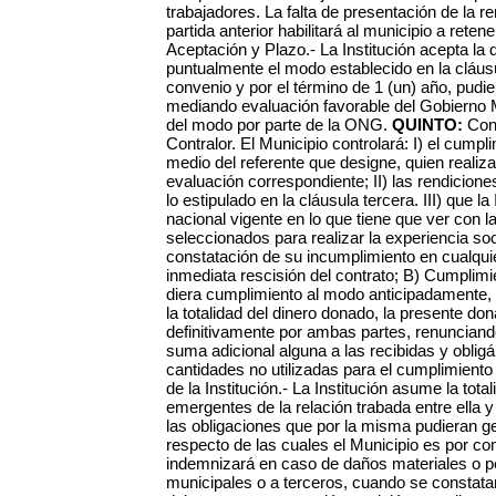
trabajadores. La falta de presentación de la r
partida anterior habilitará al municipio a retene
Aceptación y Plazo.- La Institución acepta la 
puntualmente el modo establecido en la cláusula
convenio y por el término de 1 (un) año, pudi
mediando evaluación favorable del Gobierno 
del modo por parte de la ONG.
QUINTO:
Con
Contralor. El Municipio controlará: I) el cump
medio del referente que designe, quien realiza
evaluación correspondiente; II) las rendicio
lo estipulado en la cláusula tercera. III) que l
nacional vigente en lo que tiene que ver con la
seleccionados para realizar la experiencia soci
constatación de su incumplimiento en cualquier
inmediata rescisión del contrato; B) Cumplimien
diera cumplimiento al modo anticipadamente, s
la totalidad del dinero donado, la presente d
definitivamente por ambas partes, renunciando
suma adicional alguna a las recibidas y obligá
cantidades no utilizadas para el cumplimient
de la Institución.- La Institución asume la tot
emergentes de la relación trabada entre ella 
las obligaciones que por la misma pudieran g
respecto de las cuales el Municipio es por co
indemnizará en caso de daños materiales o p
municipales o a terceros, cuando se constatar