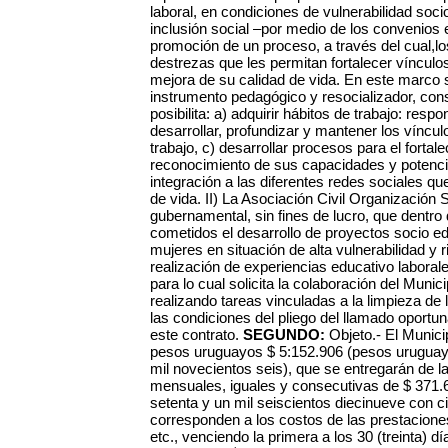
laboral, en condiciones de vulnerabilidad soci
inclusión social –por medio de los convenios 
promoción de un proceso, a través del cual,lo
destrezas que les permitan fortalecer víncul
mejora de su calidad de vida. En este marco 
instrumento pedagógico y resocializador, con
posibilita: a) adquirir hábitos de trabajo: res
desarrollar, profundizar y mantener los víncul
trabajo, c) desarrollar procesos para el forta
reconocimiento de sus capacidades y potencial
integración a las diferentes redes sociales qu
de vida. II) La Asociación Civil Organización 
gubernamental, sin fines de lucro, que dentro
cometidos el desarrollo de proyectos socio ed
mujeres en situación de alta vulnerabilidad y ri
realización de experiencias educativo labora
para lo cual solicita la colaboración del Muni
realizando tareas vinculadas a la limpieza de
las condiciones del pliego del llamado oportu
este contrato.
SEGUNDO:
Objeto.- El Munici
pesos uruguayos $ 5:152.906 (pesos uruguayo
mil novecientos seis), que se entregarán de la
mensuales, iguales y consecutivas de $ 371.
setenta y un mil seiscientos diecinueve con 
corresponden a los costos de las prestaciones
etc., venciendo la primera a los 30 (treinta) dí