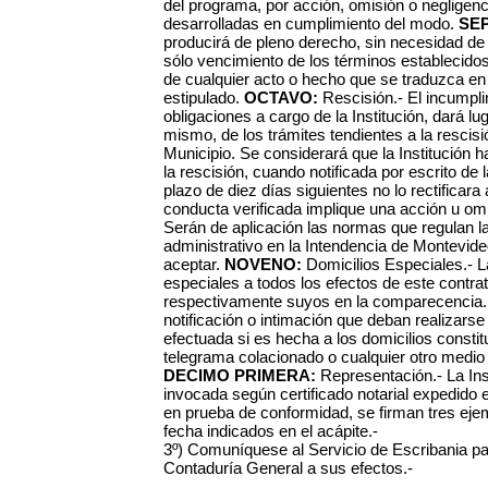
del programa, por acción, omisión o negligen
desarrolladas en cumplimiento del modo.
SE
producirá de pleno derecho, sin necesidad de ac
sólo vencimiento de los términos establecidos
de cualquier acto o hecho que se traduzca en 
estipulado.
OCTAVO:
Rescisión.- El incumpli
obligaciones a cargo de la Institución, dará lug
mismo, de los trámites tendientes a la rescisi
Municipio. Se considerará que la Institución 
la rescisión, cuando notificada por escrito de
plazo de diez días siguientes no lo rectificara
conducta verificada implique una acción u omis
Serán de aplicación las normas que regulan l
administrativo en la Intendencia de Montevideo
aceptar.
NOVENO:
Domicilios Especiales.- L
especiales a todos los efectos de este contra
respectivamente suyos en la comparecencia
notificación o intimación que deban realizarse
efectuada si es hecha a los domicilios const
telegrama colacionado o cualquier otro medio 
DECIMO PRIMERA:
Representación.- La Ins
invocada según certificado notarial expedido el día ....
en prueba de conformidad, se firman tres ejem
fecha indicados en el acápite.-
3º) Comuníquese al Servicio de Escribania p
Contaduría General a sus efectos.-