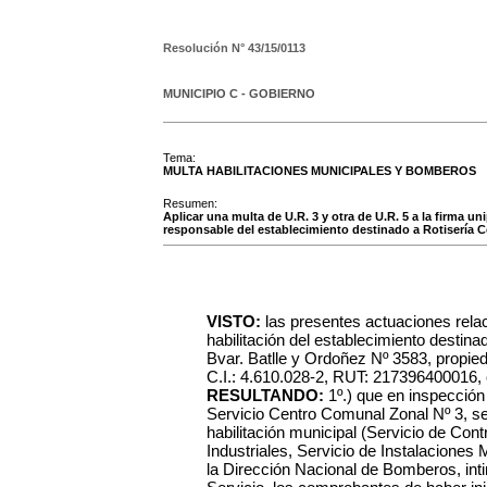
Resolución N°
43/15/0113
MUNICIPIO C - GOBIERNO
Tema:
MULTA HABILITACIONES MUNICIPALES Y BOMBEROS
Resumen:
Aplicar una multa de U.R. 3 y otra de U.R. 5 a la firma un
responsable del establecimiento destinado a Rotisería C
VISTO:
las presentes actuaciones rela
habilitación del establecimiento destin
Bvar. Batlle y Ordoñez Nº 3583, propieda
C.I.: 4.610.028-2, RUT: 217396400016, c
RESULTANDO:
1º.) que en inspección 
Servicio Centro Comunal Zonal Nº 3, s
habilitación municipal (Servicio de Cont
Industriales, Servicio de Instalaciones 
la Dirección Nacional de Bomberos, in