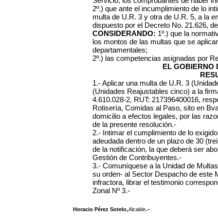
Servicio, los comprobantes de haber ini
2º.) que ante el incumplimiento de lo int
multa de U.R. 3 y otra de U.R. 5, a la 
dispuesto por el Decreto No. 21.626, de
CONSIDERANDO:
1º.) que la normativ
los montos de las multas que se aplica
departamentales;
2º.) las competencias asignadas por R
EL GOBIERNO 
RES
1.- Aplicar una multa de U.R. 3 (Unidad
(Unidades Reajustables cinco) a la fir
4.610.028-2, RUT: 217396400016, respo
Rotisería, Comidas al Paso, sito en Bva
domicilio a efectos legales, por las ra
de la presente resolución.-
2.- Intimar el cumplimiento de lo exig
adeudada dentro de un plazo de 30 (trein
de la notificación, la que deberá ser ab
Gestión de Contribuyentes.-
3.- Comuníquese a la Unidad de Multas
su orden- al Sector Despacho de este M
infractora, librar el testimonio corresp
Zonal Nº 3.-
,
.-
Horacio Pérez Sotelo
Alcalde