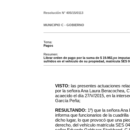
Resolución N°
405/15/0113
MUNICIPIO C - GOBIERNO
Tema:
Pagos
Resumen:
Librar orden de pago por la suma de $ 19.982,oo imputac
sufridos en el vehículo de su propiedad, matrícula SES 
VISTO:
las presentes actuaciones rela
por la señora Ana Laura Beracochea, C.I.
acaecido el día 27/V/2015, en la interse
García Peña;
RESULTANDO:
1º) que la señora
Ana 
informa que funcionarios de la cuadril
dicho lugar, lo que provocó que una piedr
derecho, del vehículo matrícula SES 0
señor Eduardo Goldszer Starkhand, C.I.