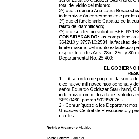
total del vidrio del mismo;
2º) que la señora
Ana Laura Beracochea,
indemnización correspondiente por los
3º) que el funcionario Capataz de la cuad
relato del damnificado;
4º) que se efectuó solicitud SEFI Nº 18
CONSIDERANDO:
las competencias 
3642/10 y 3797/10;2584, la facultad de
límite máximo del monto establecido pa
dispuesto en los Arts. 28o., 29o. y 30o.
Departamental No. 25.400;
EL GOBIERNO 
RES
1.- Librar orden de pago por la suma d
diecinueve mil novecintos ochenta y do
señor Eduardo Goldszer Starkhand, C.I.
indemnización por los daños sufridos en
SES 0460, padrón 902892076 .-
2.- Comuníquese a los Departamentos d
Unidades Central de Presupuesto y pas
efectos.-
,
.-
Rodrigo Arcamone
Alcalde
,
Jorge Cabrera
Concejal