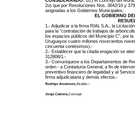
CONSIDERANDO:
1o.) el Concejo del Munic
2o) que por Resoluciones Nos. 3642/10 y 379
asignadas a los Gobiernos Municipales;
EL GOBIERNO DEL
RESUEL
1.- Adjudicar a la firma RIAL S.A., la
Licitació
para la "contratación de trabajos de arboricul
los espacios públicos del Municipio C", por l
Uruguayos cuatro millones novecientos noven
cincuenta centésimos).-
2.- Establecer que la citada erogación se atie
312808/1.-
3.- Comuníquese a los Departamentos de Rec
orden - a Contaduría General, a fin de interveni
preventivo financiero de legalidad y al Servici
firma adjudicataria y demás efectos.-
,
.-
Rodrigo Arcamone
Alcalde
,
Jorge Cabrera
Concejal