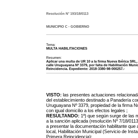
Resolución N°
193/18/0113
MUNICIPIO C - GOBIERNO
Tema:
MULTA HABILITACIONES
Resumen:
Aplicar una multa de UR 10 a la firma Nueva Ibérica SRL,
calle Uruguayana Nº 3379, por falta de Habilitación Munic
Reincidencia. Expediente: 2018-3380-98-000257.-
VISTO:
las presentes actuaciones relacionada
del establecimiento destinado a Panadería con 
Uruguayana Nº 3379, propiedad de la firma 
con igual domicilio a los efectos legales ;
RESULTANDO:
1º) que según surge de las 
a la sanción aplicada (resolución Nº 7/18/011
a presentar la documentación habilitante que a
local, Habilitación Municipal (Servicio de Ins
Primera Reincidencia);