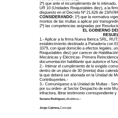
2º) que ante el incumplimiento de lo intimado, 
UR 10 (Unidades Reajustables diez), a la firma 
dispuesto en el Decreto Nº 21.626 de 23/IV/84
CONSIDERANDO:
1º) que la normativa vige
montos de las multas a aplicar por transgred
2º) las competencias asignadas por Resoluci
EL GOBIERNO DEL
RESUEL
1.- Aplicar a la firma Nueva Iberica SRL, RU
establecimiento destinado a Panadería con El
3379, con igual domicilio a efectos legales, 
Reajustables diez) por carecer de Habilitación
Mecánicas y Eléctricas- Primera Reincidenci
documentación habilitante que autorice el funci
2.- Intimar el cumplimiento de lo exigido co
dentro de un plazo de 30 (treinta) días calendar
la que deberá ser abonada en la Unidad de Mu
Contribuyentes.-
3.- Comuníquese a la Unidad de Multas - Serv
por su orden- al Sector Despacho de este Muni
infractora, librar testimonio correspondiente 
,
.-
Susana Rodriguez
Alcaldesa
,
Jorge Cabrera
Concejal