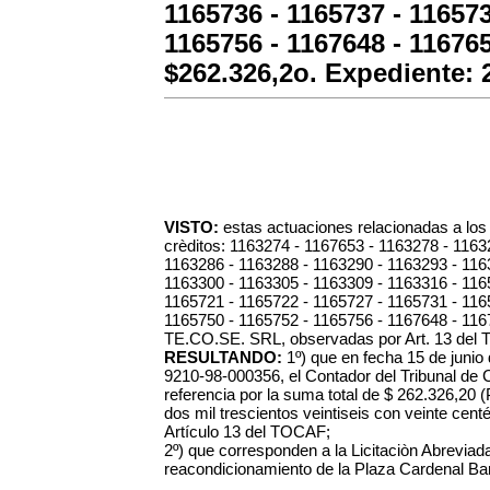
1165736 - 1165737 - 116573
1165756 - 1167648 - 116765
$262.326,2o. Expediente: 
VISTO:
estas actuaciones relacionadas a los 
crèditos:
1163274 - 1167653 - 1163278 - 1163
1163286 - 1163288 - 1163290 - 1163293 - 116
1163300 - 1163305 - 1163309 - 1163316 - 116
1165721 - 1165722 - 1165727 - 1165731 - 116
1165750 - 1165752 - 1165756 - 1167648 - 116
TE.CO.SE. SRL, observadas por Art. 13 del
RESULTANDO:
1º) que en fecha 15 de juni
9210-98-000356, el Contador del Tribunal de 
referencia por la suma total de $ 262.326,20
dos mil trescientos veintiseis con veinte centé
Artículo 13 del TOCAF;
2º) que corresponden a la Licitaciòn Abreviad
reacondicionamiento de la Plaza Cardenal Bar