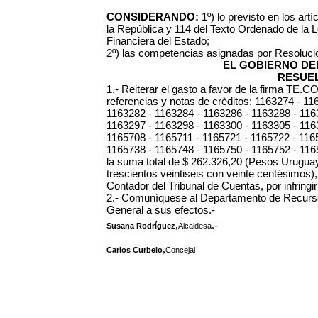
CONSIDERANDO:
1º) lo previsto en los artíc
la República y 114 del Texto Ordenado de la L
Financiera del Estado;
2º) las competencias asignadas por Resoluci
EL GOBIERNO DEL
RESUEL
1.- Reiterar el gasto a favor de la firma TE.
referencias y notas de crèditos:
1163274 - 116
1163282 - 1163284 - 1163286 - 1163288 - 116
1163297 - 1163298 - 1163300 - 1163305 - 116
1165708 - 1165711 - 1165721 - 1165722 - 116
1165738 - 1165748 - 1165750 - 1165752 - 116
la suma total de $ 262.326,20 (Pesos Urugua
trescientos veintiseis con veinte centésimos),
Contador del Tribunal de Cuentas, por infringir
2.- Comuníquese al Departamento de Recurso
General a sus efectos.-
,
.-
Susana Rodríguez
Alcaldesa
,
Carlos Curbelo
Concejal