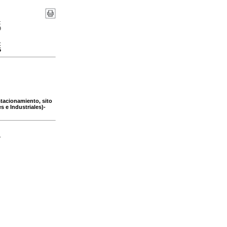
:
9
:
5
tacionamiento, sito
s e Industriales)-
-