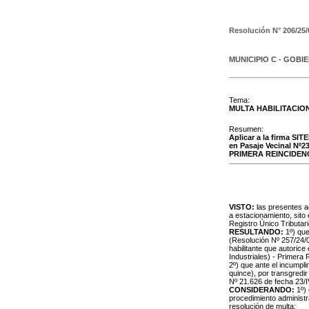
Resolución N°
206/25/
MUNICIPIO C - GOBI
Tema:
MULTA HABILITACIO
Resumen:
Aplicar a la firma SI
en Pasaje Vecinal Nº23
PRIMERA REINCIDEN
VISTO:
las presentes ac
a estacionamiento, sito
Registro Ùnico Tributari
RESULTANDO:
1º) qu
(Resolución Nº 257/24/
habilitante que autorice
Industriales) - Primera 
2º) que ante el incumpli
quince), por transgredir
Nº 21.626 de fecha 23/I
CONSIDERANDO:
1º) 
procedimiento administra
resolución de multa;