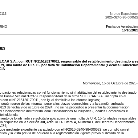
0113
Nro de Expediente
2025-3240-98-00052
ERNO
Fecha de Aprobación
15
/
10
/
202
NES
TELCAR S.A., con RUT Nº215126170011, responsable del establecimiento destinado a es
79, una multa de U.R. 15, por falta de Habilitación Departamental (Locales Comerciale
CIA
Montevideo,
15
de
Octubre
de
2025
.
tuaciones relacionadas con el funcionamiento sin habilitación del establecimiento destinado
 en Pasaje Vecinal Nº2379, responsabilidad de la firma SITELCAR S.A., inscripta en el
o con el Nº 215126170011, con igual domicilio a los efectos legales;
e según surge de las mismas, pese a los plazos concedidos y a la sanción aplicada
0113 de fecha 9 de octubre de 2024), no se ha procedido a presentar la documentación
 el funcionamiento del referido local, Habilitaciones Municipales (Locales Comerciales e
Reincidencia;
miento de lo intimado se solicita la aplicación de una multa de U.R. 15 (unidades reajustables
 lo dispuesto en la Sección XIII, Artículo 14, Literal A, Numeral 1, del Decreto Departamental
V/84;
que mediante expediente caratulado con el Nº2018-3240-98-000572, se cumplió con el
tivo y la vista previa de acuerdo a la reglamentación vigente previo al dictado de la