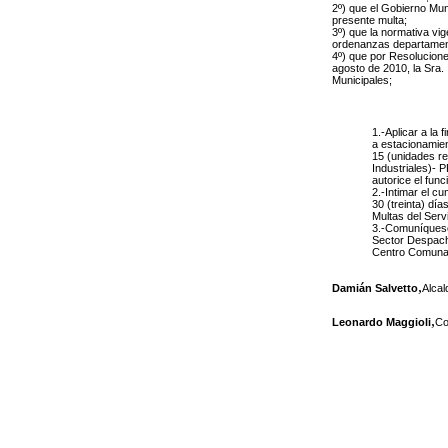
2º)
que el Gobierno Mun
presente multa;
3º) que la normativa vig
ordenanzas departamen
4º) que por Resolucione
agosto de 2010, la Sra.
Municipales;
1.-Aplicar a l
a estacionamien
15 (unidades re
Industriales)-
autorice el func
2.-Intimar el c
30 (treinta) día
Multas del Serv
3.-Comuníquese 
Sector Despacho
Centro Comunal 
,
Damián Salvetto
Alcal
,
Leonardo Maggioli
Co