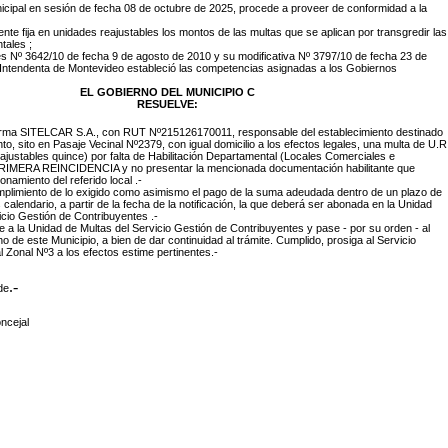
icipal en sesión de fecha 08 de octubre de 2025, procede a proveer de conformidad a la
ente fija en unidades reajustables los montos de las multas que se aplican por transgredir las
tales ;
s Nº 3642/10 de fecha 9 de agosto de 2010 y su modificativa Nº 3797/10 de fecha 23 de
 Intendenta de Montevideo estableció las competencias asignadas a los Gobiernos
EL GOBIERNO DEL MUNICIPIO C
RESUELVE:
a firma SITELCAR S.A., con RUT Nº215126170011, responsable del establecimiento destinado
to, sito en Pasaje Vecinal Nº2379, con igual domicilio a los efectos legales, una multa de U.R
ajustables quince) por falta de Habilitación Departamental (Locales Comerciales e
 PRIMERA REINCIDENCIA y no presentar la mencionada documentación habilitante que
ionamiento del referido local .-
umplimiento de lo exigido como asimismo el pago de la suma adeudada dentro de un plazo de
s calendario, a partir de la fecha de la notificación, la que deberá ser abonada en la Unidad
icio Gestión de Contribuyentes .-
a la Unidad de Multas del Servicio Gestión de Contribuyentes y pase - por su orden - al
 de este Municipio, a bien de dar continuidad al trámite. Cumplido, prosiga al Servicio
Zonal Nº3 a los efectos estime pertinentes.-
.-
de
ncejal