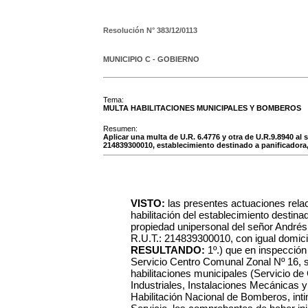
Resolución N°
383/12/0113
MUNICIPIO C - GOBIERNO
Tema:
MULTA HABILITACIONES MUNICIPALES Y BOMBEROS
Resumen:
Aplicar una multa de U.R. 6.4776 y otra de U.R.9.8940 al s
214839300010, establecimiento destinado a panificadora, 
VISTO:
las presentes actuaciones rela
habilitación del establecimiento destinad
propiedad unipersonal del señor Andrés J
R.U.T.: 214839300010, con igual domicil
RESULTANDO:
1º.) que en inspección 
Servicio Centro Comunal Zonal Nº 16, 
habilitaciones municipales (Servicio de
Industriales, Instalaciones Mecánicas y
Habilitación Nacional de Bomberos, int