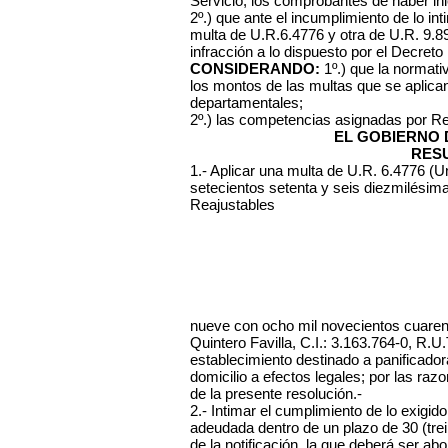
Servicio, los comprobantes de haber ini
2º.) que ante el incumplimiento de lo int
multa de U.R.6.4776 y otra de U.R. 9.8
infracción a lo dispuesto por el Decreto
CONSIDERANDO:
1º.) que la normativ
los montos de las multas que se aplica
departamentales;
2º.) las competencias asignadas por R
EL GOBIERNO 
RES
1.- Aplicar una multa de U.R. 6.4776 (U
setecientos setenta y seis
diezmilésima
Reajustables
nueve con ocho mil novecientos cuarent
Quintero Favilla, C.I.: 3.163.764-0, R.
establecimiento destinado a panificadora
domicilio a efectos legales; por las ra
de la presente resolución.-
2.- Intimar el cumplimiento de lo exig
adeudada dentro de un plazo de 30 (trein
de la notificación, la que deberá ser ab