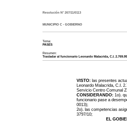
Resolución N°
267/11/0113
MUNICIPIO C - GOBIERNO
Tema:
PASES
Resumen:
Trasladar al funcionario Leonardo Malacrida, C.I. 2.769.9
VISTO:
las presentes actua
Leonardo Malacrida, C.I. 2
Servicio Centro Comunal Z
CONSIDERANDO:
1o). q
funcionario pase a desempe
0013);
2o). las competencias asi
3797/10;
EL GOBIE