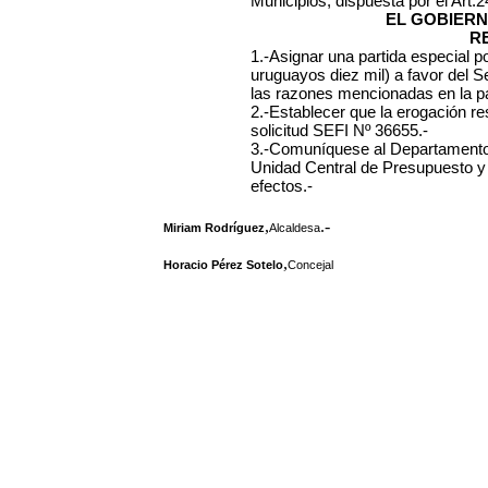
Municipios, dispuesta por el Art.
EL GOBIERN
R
1.-Asignar una partida especial 
uruguayos diez mil) a favor del 
las razones mencionadas en la par
2.-Establecer que la erogación re
solicitud SEFI Nº 36655.-
3.-Comuníquese al Departamento 
Unidad Central de Presupuesto y
efectos.-
,
.-
Miriam Rodríguez
Alcaldesa
,
Horacio Pérez Sotelo
Concejal