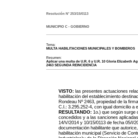
Resolución N°
253/15/0113
MUNICIPIO C - GOBIERNO
Tema:
MULTA HABILITACIONES MUNICIPALES Y BOMBEROS
Resumen:
Aplicar una multa de U.R. 6 y U.R. 10 Gloria Elizabeth Agu
2463 SEGUNDA REINCIDENCIA
VISTO:
las presentes actuaciones rela
habilitación del establecimiento destinad
Rondeau Nº 2463, propiedad de la firma
C.I.: 3.295.252-4, con igual domicilio a 
RESULTANDO:
1o.) que según surge 
concedidos y a las sanciones aplicada
14/V/2014 y 10/15/0113 de fecha 05/I/20
documentación habilitante que autorice, 
habilitación municipal (Servicio de Con