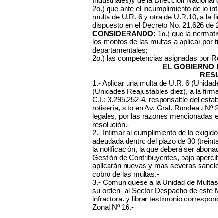
Industriales)y de la Dirección Naciona
2o.) que ante el incumplimiento de lo int
multa de U.R. 6 y otra de U.R.10, a la fi
dispuesto en el Decreto No. 21.626 de 
CONSIDERANDO:
1o.) que la normati
los montos de las multas a aplicar por 
departamentales;
2o.) las competencias asignadas por R
EL GOBIERNO 
RES
1.- Aplicar una multa de U.R. 6 (Unidad
(Unidades Reajustables diez), a la firm
C.I.: 3.295.252-4, responsable del esta
rotisería, sito en Av. Gral. Rondeau Nº 2
legales, por las razones mencionadas en
resolución.-
2.- Intimar al cumplimiento de lo exig
adeudada dentro del plazo de 30 (treinta
la notificación, la que deberá ser abona
Gestión de Contribuyentes, bajo aperci
aplicarán nuevas y más severas sancione
cobro de las multas.-
3.- Comuníquese a la Unidad de Multas
su orden- al Sector Despacho de este Mu
infractora. y librar testimonio correspo
Zonal Nº 16.-