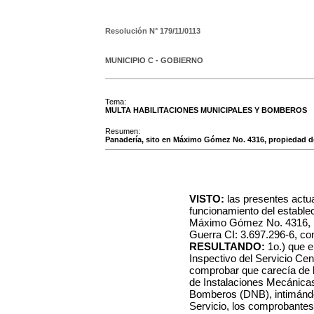
Resolución N°
179/11/0113
MUNICIPIO C - GOBIERNO
Tema:
MULTA HABILITACIONES MUNICIPALES Y BOMBEROS
Resumen:
Panadería, sito en Máximo Gómez No. 4316, propiedad d
VISTO:
las presentes actu
funcionamiento del establec
Máximo Gómez No. 4316, p
Guerra CI: 3.697.296-6, con 
RESULTANDO:
1o.) que e
Inspectivo del Servicio Ce
comprobar que carecía de l
de Instalaciones Mecánicas
Bomberos (DNB), intimándo
Servicio, los comprobantes 