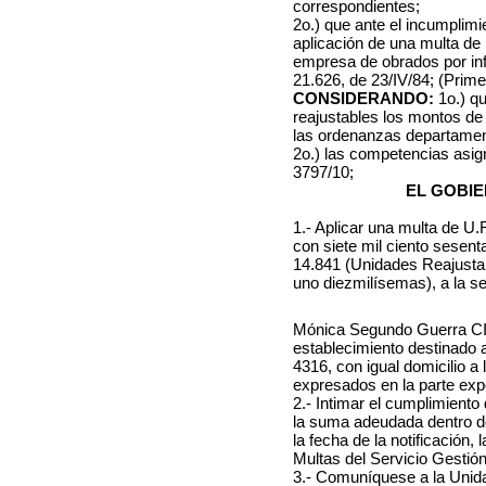
correspondientes;
2o.) que ante el incumplimie
aplicación de una multa de 
empresa de obrados por inf
21.626, de 23/IV/84; (Prim
CONSIDERANDO:
1o.) q
reajustables los montos de 
las ordenanzas departamen
2o.) las competencias asi
3797/10;
EL GOBIE
1.- Aplicar una multa de U
con siete mil ciento sesent
14.841 (Unidades Reajusta
uno diezmilísemas), a la
se
Mónica Segundo Guerra CI: 
establecimiento destinado
4316, con igual domicilio a 
expresados en la parte expo
2.- Intimar el cumplimient
la suma adeudada dentro de 
la fecha de la notificación
Multas del Servicio Gestió
3.- Comuníquese a la Unida