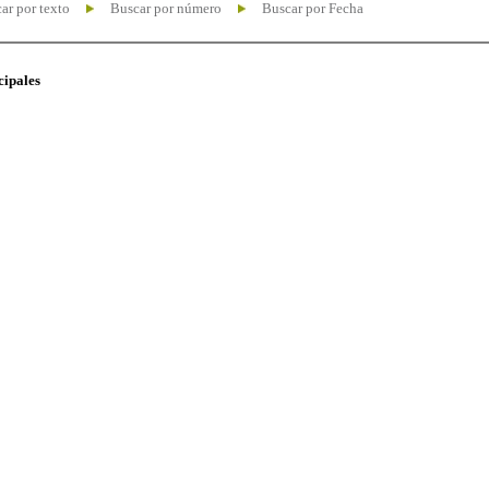
ar por texto
Buscar por número
Buscar por Fecha
cipales