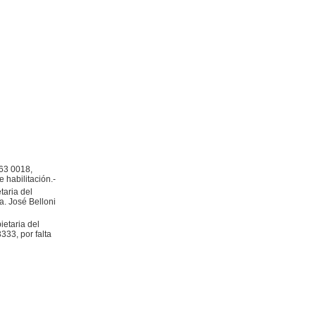
63 0018,
e habilitación.-
aria del
a. José Belloni
etaria del
333, por falta