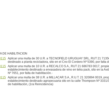
A DE HABILITACION
0115
Aplicar una multa de 30 U.R. a TECNOFIELD URUGUAY SRL, RUT 21 7135
destinado a planta recicladora, sito en el Cno El Cordero Nº 5390, por falta d
0115
Aplicar una multa de 10 U.R. a RECALCO S.A., RUT 21 686783 0017, propiet
establecimiento destinado a envasadora de vino en tetra pack, sito en la Avd
Nº 7651, por falta de habilitación.-
0115
Aplicar una multa de 38 U.R. a MILLACAR S.A., R.U.T. 21 320894 0019, propi
establecimiento destinado agropecuaria sito en la calle Thompson Nº 3331/3
de habilitación, (1ra Reincidencia)