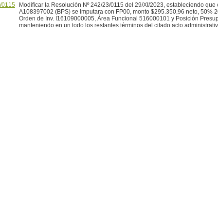
/0115
Modificar la Resolución Nº 242/23/0115 del 29/XI/2023, estableciendo que 
A108397002 (BPS) se imputara con FP00, monto $295.350,96 neto, 50% 
Orden de Inv. I16109000005, Área Funcional 516000101 y Posición Presu
manteniendo en un todo los restantes términos del citado acto administrativ