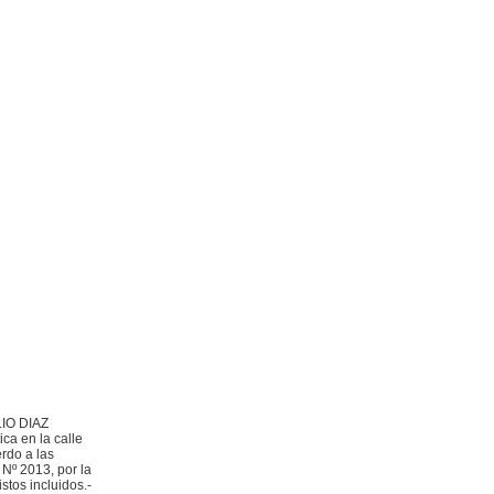
LIO DIAZ
ca en la calle
rdo a las
 Nº 2013, por la
stos incluidos.-