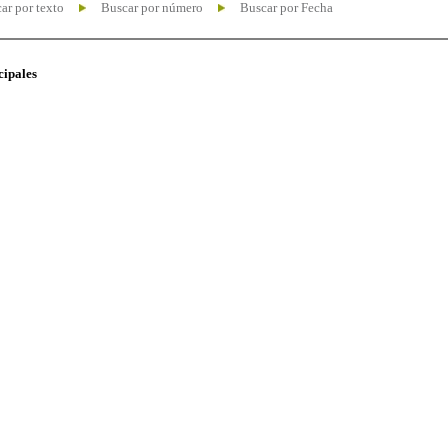
ar por texto
Buscar por número
Buscar por Fecha
cipales