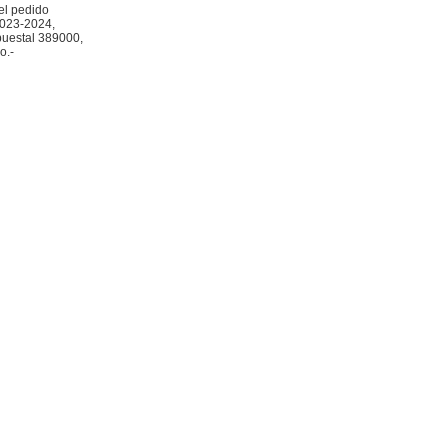
el pedido
2023-2024,
puestal 389000,
o.-