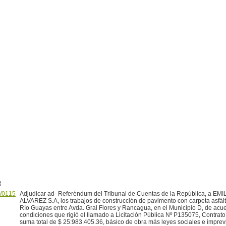
R
/0115
Adjudicar ad- Referéndum del Tribunal de Cuentas de la República, a EMI
ALVAREZ S.A, los trabajos de construcción de pavimento con carpeta asfálti
Río Guayas entre Avda. Gral Flores y Rancagua, en el Municipio D, de acue
condiciones que rigió el llamado a Licitación Pública Nº P135075, Contrato
suma total de $ 25:983.405.36, básico de obra más leyes sociales e imprevi