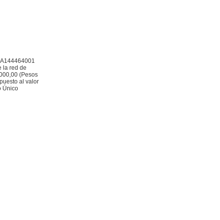
Nº A144464001
 la red de
0.000,00 (Pesos
puesto al valor
o Único