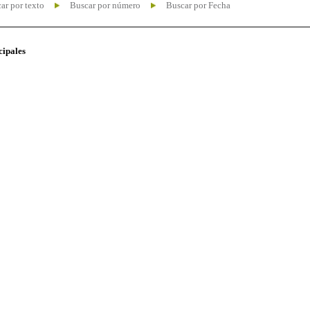
ar por texto
Buscar por número
Buscar por Fecha
cipales