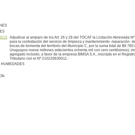
ONES
NES
0113
Adjudicar al amparo de los Art. 26 y 28 del TOCAF la Licitación Abreviada 
para la contratación del servicio de limpieza y mantenimiento -reparación- de
bocas de tormenta del territorio del Municipio C, por la suma total de $9.78
Uruguayos nueve millones setecientos ochenta mil con cero centésimos), im
agregado incluido, a favor de la empresa BIMSA S.A., inscripta en el Registr
Tributario con el Nº 210220630011.-
R HUMEDADES
ION