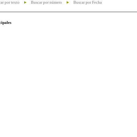
ar por texto
Buscar por número
Buscar por Fecha
cipales