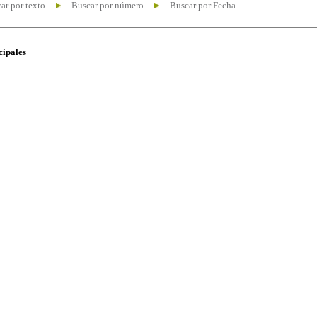
ar por texto
Buscar por número
Buscar por Fecha
cipales