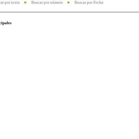
ar por texto
Buscar por número
Buscar por Fecha
cipales