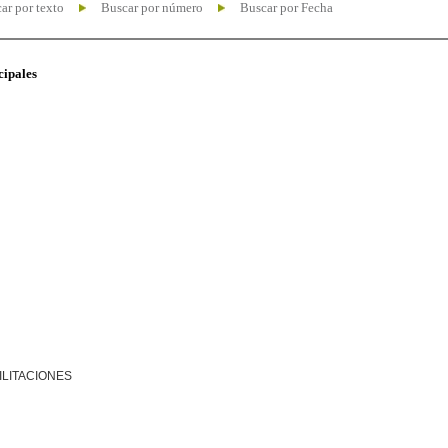
ar por texto
Buscar por número
Buscar por Fecha
cipales
ILITACIONES