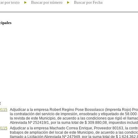
ar por texto
Buscar por número
Buscar por Fecha
cipales
R
0115
Adjudicar a la empresa Robert Regino Pose Bossolasco (Imprenta Rojo) Pr
la contratación del servicio de impresión, ensobrado y etiquetado de 58.000
la revista de este Municipio, de acuerdo a las condiciones que rigió el llamad
Abreviada Nº 252419/1, por la suma total de $ 309.880,08, impuestos incluid
0115
Adjudicar a la empresa Machado Correa Enrique, Proveedor 80163, la contra
trabajos de ampliación del local de este Municipio, de acuerdo a las condicio
llamado a Licitación Abreviada Nº 247949, por la suma total de $ 1:624.362,8