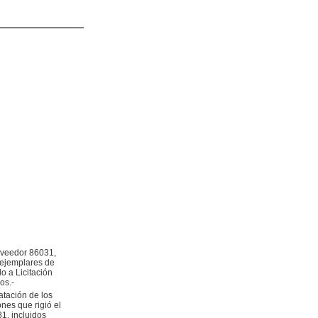
oveedor 86031,
 ejemplares de
o a Licitación
os.-
tación de los
nes que rigió el
1, incluidos