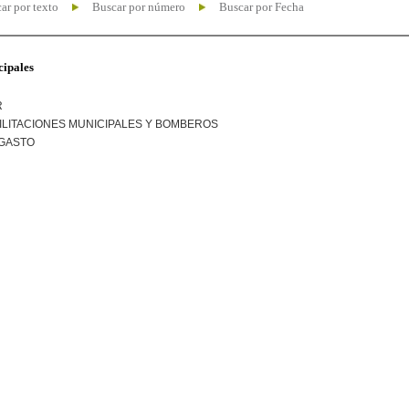
ar por texto
Buscar por número
Buscar por Fecha
cipales
R
ILITACIONES MUNICIPALES Y BOMBEROS
 GASTO