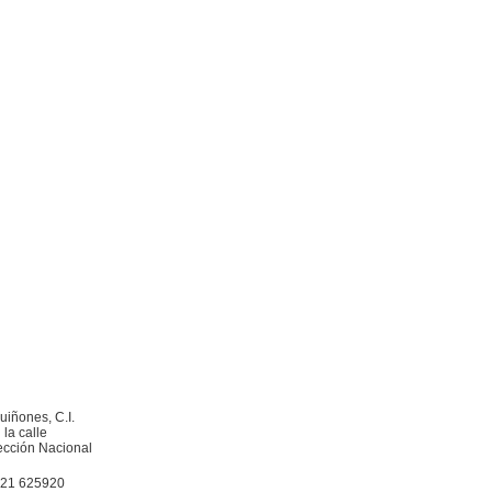
uiñones, C.I.
la calle
rección Nacional
. 21 625920