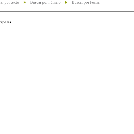
ar por texto
Buscar por número
Buscar por Fecha
cipales