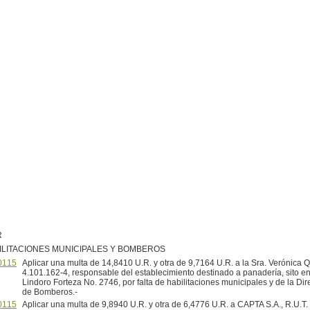
R
ILITACIONES MUNICIPALES Y BOMBEROS
0115
Aplicar una multa de 14,8410 U.R. y otra de 9,7164 U.R. a la Sra. Verónica Q
4.101.162-4, responsable del establecimiento destinado a panadería, sito en 
Lindoro Forteza No. 2746, por falta de habilitaciones municipales y de la Di
de Bomberos.-
0115
Aplicar una multa de 9,8940 U.R. y otra de 6,4776 U.R. a CAPTA S.A., R.U.T