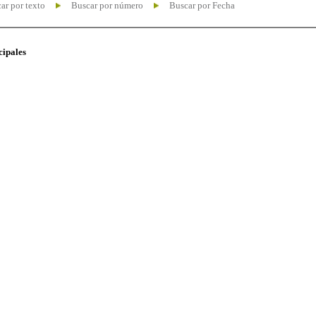
ar por texto
Buscar por número
Buscar por Fecha
cipales