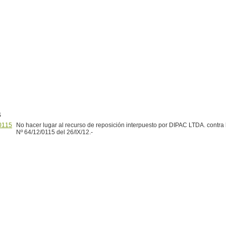
S
0115
No hacer lugar al recurso de reposición interpuesto por DIPAC LTDA. contra
Nº 64/12/0115 del 26/IX/12.-