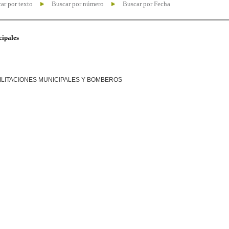
ar por texto
Buscar por número
Buscar por Fecha
cipales
ILITACIONES MUNICIPALES Y BOMBEROS