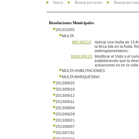
Inicio
Buscar por texto
Buscar por nú
Resoluciones Municipales
2013/10/02
MULTA
99/13/0115
Aplicar una multa de 14,84
la finca sita en la Avda. 
antirreglamentarios.-
100/13/0115
Modificar el Visto y el nu
estableciendo que la direc
actuaciones es en la cal
MULTA HABILITACIONES
MULTA MARQUESINA
2013/09/25
2013/09/18
2013/09/12
2013/09/11
2013/09/04
2013/08/28
2013/08/21
2013/08/07
2013/07/31