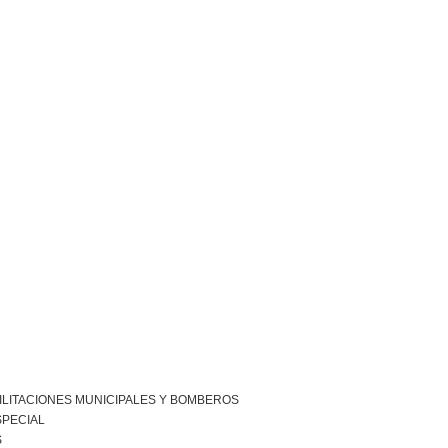
ILITACIONES MUNICIPALES Y BOMBEROS
SPECIAL
S