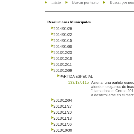
Inicio
Buscar por texto
Buscar por nú
Resoluciones Municipales
2014/01/29
2014/01/22
2014/01/15
2014/01/08
2013/12/23
2013/12/18
2013/12/11
2013/12/09
PARTIDA ESPECIAL
133/13/0115
Asignar una partida especi
atender los gastos de inau
"Llamadas del Cerrito 201
a desarrollarse en el mar
2013/12/04
2013/11/27
2013/11/20
2013/11/13
2013/11/06
2013/10/30