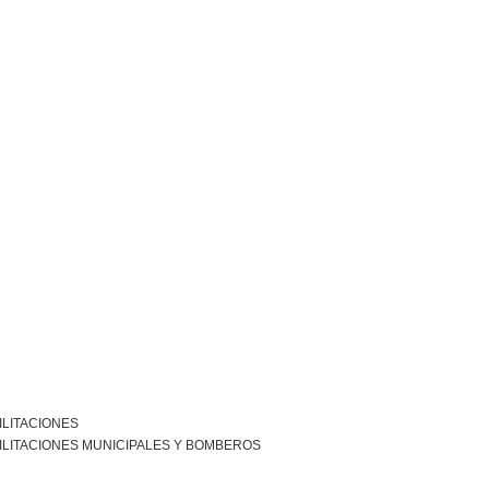
ILITACIONES
ILITACIONES MUNICIPALES Y BOMBEROS