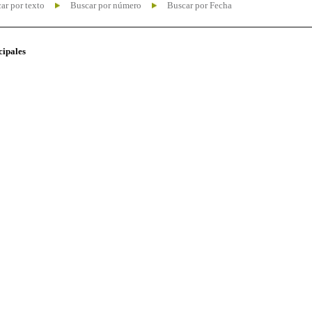
ar por texto
Buscar por número
Buscar por Fecha
cipales