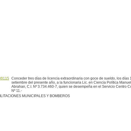
/0115
Conceder tres días de licencia extraordinaria con goce de sueldo, los días 
setiembre del presente año, a la funcionaria Lic. en Ciencia Política Manue
Abrahan, C.I. Nº 3.734.460-7, quien se desempeña en el Servicio Centro 
Nº 11.-
ILITACIONES MUNICIPALES Y BOMBEROS