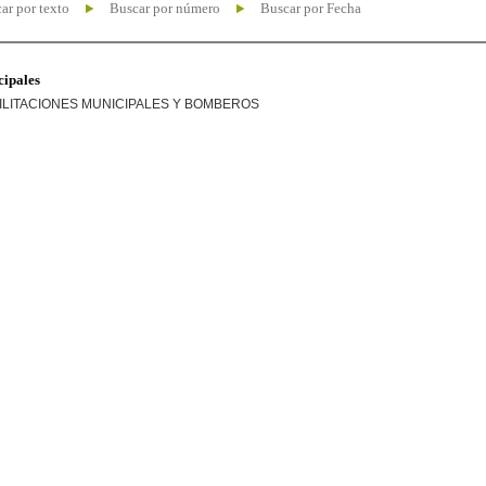
ar por texto
Buscar por número
Buscar por Fecha
cipales
ILITACIONES MUNICIPALES Y BOMBEROS