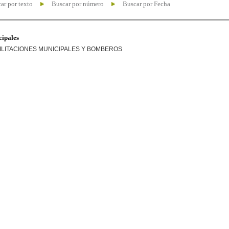
ar por texto
Buscar por número
Buscar por Fecha
cipales
ILITACIONES MUNICIPALES Y BOMBEROS