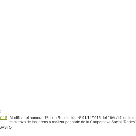
R
0115
Modificar el numeral 1º de la Resolución Nº 91/14/0115 del 16/VI/14, en lo q
comienzo de las tareas a realizar por parte de la Cooperativa Social "Redes"
 GASTO