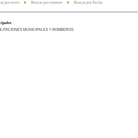
ar por texto
Buscar por número
Buscar por Fecha
cipales
ILITACIONES MUNICIPALES Y BOMBEROS