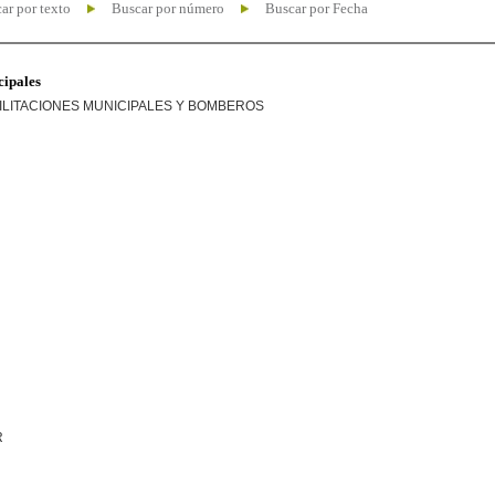
ar por texto
Buscar por número
Buscar por Fecha
cipales
ILITACIONES MUNICIPALES Y BOMBEROS
R