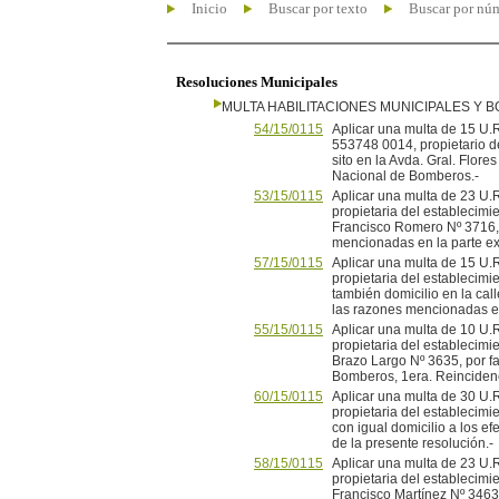
Inicio
Buscar por texto
Buscar por nú
Resoluciones Municipales
MULTA HABILITACIONES MUNICIPALES Y
54/15/0115
Aplicar una multa de 15 U.R
553748 0014, propietario d
sito en la Avda. Gral. Flore
Nacional de Bomberos.-
53/15/0115
Aplicar una multa de 23 U
propietaria del establecimie
Francisco Romero Nº 3716, c
mencionadas en la parte exp
57/15/0115
Aplicar una multa de 15 U.
propietaria del establecimie
también domicilio en la call
las razones mencionadas en 
55/15/0115
Aplicar una multa de 10 U.R
propietaria del establecimie
Brazo Largo Nº 3635, por fa
Bomberos, 1era. Reincidenc
60/15/0115
Aplicar una multa de 30 U.
propietaria del establecimie
con igual domicilio a los e
de la presente resolución.-
58/15/0115
Aplicar una multa de 23 U.R
propietaria del establecimie
Francisco Martínez Nº 3463,