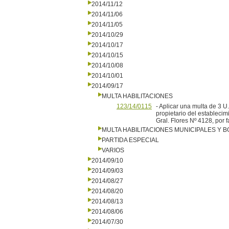
2014/11/12
2014/11/06
2014/11/05
2014/10/29
2014/10/17
2014/10/15
2014/10/08
2014/10/01
2014/09/17
MULTA HABILITACIONES
123/14/0115
- Aplicar una multa de 3 U
propietario del establecim
Gral. Flores Nº 4128, por f
MULTA HABILITACIONES MUNICIPALES Y
PARTIDA ESPECIAL
VARIOS
2014/09/10
2014/09/03
2014/08/27
2014/08/20
2014/08/13
2014/08/06
2014/07/30