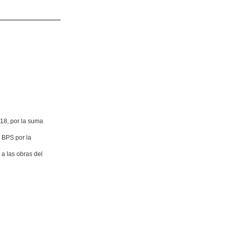
18, por la suma
l BPS por la
a las obras del