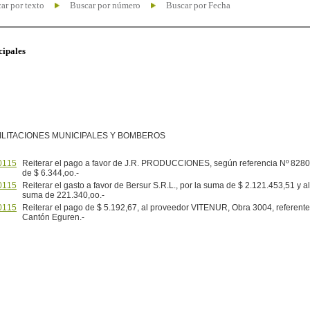
ar por texto
Buscar por número
Buscar por Fecha
cipales
ILITACIONES MUNICIPALES Y BOMBEROS
0115
Reiterar el pago a favor de J.R. PRODUCCIONES, según referencia Nº 8280
de $ 6.344,oo.-
0115
Reiterar el gasto a favor de Bersur S.R.L., por la suma de $ 2.121.453,51 y a
suma de 221.340,oo.-
0115
Reiterar el pago de $ 5.192,67, al proveedor VITENUR, Obra 3004, referente 
Cantón Eguren.-