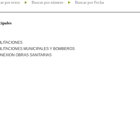
ar por texto
Buscar por número
Buscar por Fecha
cipales
ILITACIONES
ILITACIONES MUNICIPALES Y BOMBEROS
NEXION OBRAS SANITARIAS